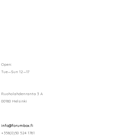
Open:
Tue—Sun 12—17
Ruoholahdenranta 3 A
00180 Helsinki
info@forumbox.fi
+358(0)50 524 1781