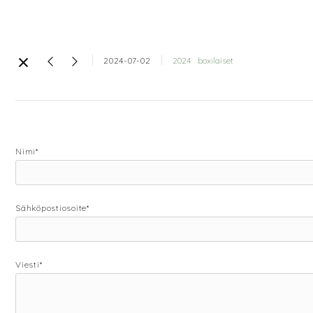
2024-07-02
2024
boxilaiset
Nimi*
Sähköpostiosoite*
Viesti*