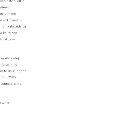
mielestäni ollut
aiteen
än julkisen
uskottavuutta.
mmän valotaidetta
i kaltaisen
rtaistuvan
 materiaaleja.
llä se, mitä
n takia kiinnitän
tiin. Tällä
luontokato. Ne
rwillo.