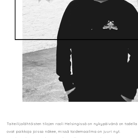
Taiteilijalähtöisten tilojen rooli Helsingissä on nykypäivänä on todella 
ovat paikkoja joissa näkee, missä taidemaailma on juuri nyt.