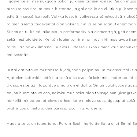
Työskentelen itse nykyään paljon julkisen taiteen kanssa. Se on myös 
aina iso osa Forum Boxin historiaa, ja gallerialla on ollutkin julkisen t
edistämisessä iso rooli. Vaikka jossain vaiheessa väheksyttyä, nykyä
taiteen asema taidekentällä on vakiintunut ja se on saanut enemmän 
Siihen on tullut väliaikaisia ja performatiivisia elementtejä, yhä ene
sekä mediataidetta. Kentän laajentuminen on hyvin kiinnostavaa itsen
taiteilijan näkökulmasta. Tulevaisuudessa uskon ilmiön vain moninke
entisestään.
Installaatioita valmistaessa hyödynnän paljon muun muassa teollisia
Ajattelen kuitenkin, että tila sekä aika ovat tärkeimmät materiaalini si
tilassa esitetään tapahtuu aina tilan ehdoilla. Oman valokuvaustausta
paljon huomiota valoon, näkökulmiin sekä tilan toissijaisiin yksityiskoh
hetkellä minua puhuttelevat aiheet kuten tulevaisuus, dystopiat sekä 
ovat myös aiheita joiden parissa pyörin aika usein.
Haastattelut on toteuttanut Forum Boxin harjoittelijana ollut Emmi Su