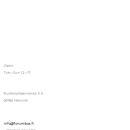
Open:
Tue—Sun 12—17
Ruoholahdenranta 3 A
00180 Helsinki
info@forumbox.fi