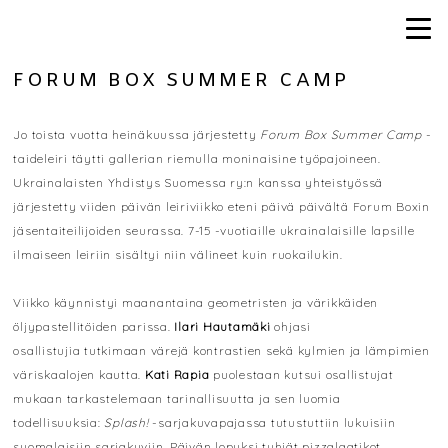
FORUM BOX SUMMER CAMP
Jo toista vuotta heinäkuussa järjestetty
Forum Box Summer Camp
-
taideleiri täytti gallerian riemulla moninaisine työpajoineen.
Ukrainalaisten Yhdistys Suomessa ry:n kanssa yhteistyössä
järjestetty viiden päivän leiriviikko eteni päivä päivältä Forum Boxin
jäsentaiteilijoiden seurassa. 7-15 -vuotiaille ukrainalaisille lapsille
ilmaiseen leiriin sisältyi niin välineet kuin ruokailukin.
Viikko käynnistyi maanantaina geometristen ja värikkäiden
öljypastellitöiden parissa.
Ilari Hautamäki
ohjasi
osallistujia tutkimaan värejä kontrastien sekä kylmien ja lämpimien
väriskaalojen kautta.
Kati Rapia
puolestaan kutsui osallistujat
mukaan tarkastelemaan tarinallisuutta ja sen luomia
todellisuuksia:
Splash!
-sarjakuvapajassa tutustuttiin lukuisiin
suomalaisiin sarjakuviin. Päivän lopuksi tyhjät pizzalaatikot