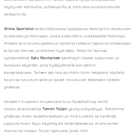
täyttyivät hahmoilla, puhekuplilla ja mitä monimuotoisimmilla
seikkailuilla.
Stiina Saariston
keskiviikkoisessa työpajassa keskityttiin omakuvien
ja eläinten piirtämiseen, joista askarreltiin nukketeatterihahmoja.
Pitkään piirustusta opettanut taiteilija rohkaisi lapsia kuvittelemaan
erilaisia ihmisen ja eläimen hybrideja. Tekstiilin kanssa
työskentelevä
Satu Rautiainen
perehdytti lapset sapluunan ja
leimasen käyttöön, joita hyödytämällä koristeltiin
kangaskasseja. Taiteen parissa puuhailu toimi helppona väylänä
toisiinsa tutustumiselle ja lapset innostuivat tekemään töitään
yhdessä.
Kesäleiri huipentui museovierailuun Taidehallissa esillä
olevan jäsentaitelija
Tommi Toijan
yksityisnäyttelyyn. Pohdimme
yhdessä, miten taidetta koetaan ja mitä tunteita se herättää.
Lapsista kukin löysi näyttelystä lempiteoksensa, mutta eniten
ihailua sai aikaan Toijan työhuone, josta riitti