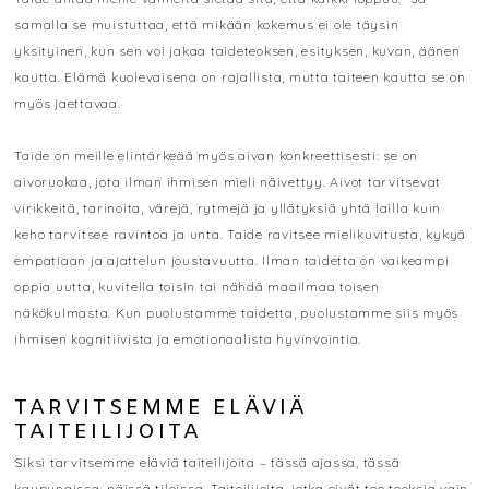
samalla se muistuttaa, että mikään kokemus ei ole täysin
yksityinen, kun sen voi jakaa taideteoksen, esityksen, kuvan, äänen
kautta. Elämä kuolevaisena on rajallista, mutta taiteen kautta se on
myös jaettavaa.
Taide on meille elintärkeää myös aivan konkreettisesti: se on
aivoruokaa, jota ilman ihmisen mieli näivettyy. Aivot tarvitsevat
virikkeitä, tarinoita, värejä, rytmejä ja yllätyksiä yhtä lailla kuin
keho tarvitsee ravintoa ja unta. Taide ravitsee mielikuvitusta, kykyä
empatiaan ja ajattelun joustavuutta. Ilman taidetta on vaikeampi
oppia uutta, kuvitella toisin tai nähdä maailmaa toisen
näkökulmasta. Kun puolustamme taidetta, puolustamme siis myös
ihmisen kognitiivista ja emotionaalista hyvinvointia.
TARVITSEMME ELÄVIÄ
TAITEILIJOITA
Siksi tarvitsemme eläviä taiteilijoita – tässä ajassa, tässä
kaupungissa, näissä tiloissa. Taiteilijoita, jotka eivät tee teoksia vain