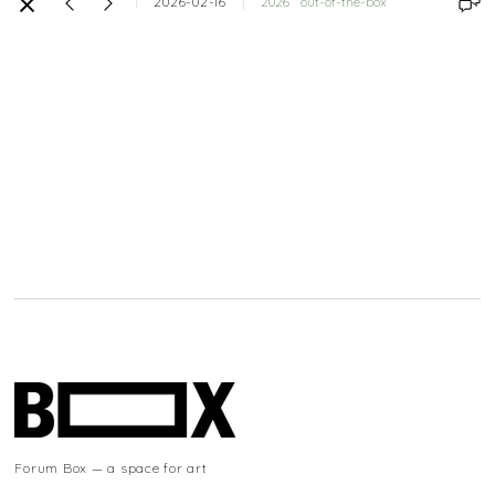
2026-02-16
2026
out-of-the-box
Forum Box — a space for art