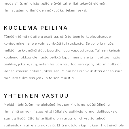
myös siitä, millaista työtä elävät taiteilijat tekevät elämän,
ihmisyyden ja ilmiöiden näkyväksi tekemiseksi.
KUOLEMA PEILINÄ
Tänään tämä näyttely osoittaa, että taiteen ja kuolevaisuuden
kohtaaminen ei ole vain synkkää tai raskasta. Se voi olla myös
hellää, tarkkanäköistä, absurdia, jopa vapauttavaa. Taiteen keinoin
kuolema lakkaa olemasta pelkkä lopullinen piste ja muuttuu myös
peiliksi, joka kysyy, miten haluan käyttää sen ajan, joka minulla on.
Kenen kanssa haluan jakaa sen. Mihin haluan vaikuttaa ennen kuin
minusta tulee osa jonkun toisen muistia.
YHTEINEN VASTUU
Meidän tehtävämme yleisönä, kaupunkilaisina, päättäjinä ja
ihmisinä on varmistaa, että tällaisia paikkoja ja mahdollisuuksia
syntyy lisää. Että taiteilijoilla on varaa ja rohkeutta tehdä
vaikeistakin aiheista näkyviä. Että matalan kynnyksen tilat eivät ole