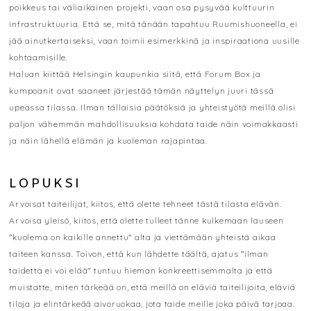
poikkeus tai väliaikainen projekti, vaan osa pysyvää kulttuurin
infrastruktuuria. Että se, mitä tänään tapahtuu Ruumishuoneella, ei
jää ainutkertaiseksi, vaan toimii esimerkkinä ja inspiraationa uusille
kohtaamisille.
Haluan kiittää Helsingin kaupunkia siitä, että Forum Box ja
kumpoanit ovat saaneet järjestää tämän näyttelyn juuri tässä
upeassa tilassa. Ilman tällaisia päätöksiä ja yhteistyötä meillä olisi
paljon vähemmän mahdollisuuksia kohdata taide näin voimakkaasti
ja näin lähellä elämän ja kuoleman rajapintaa.
LOPUKSI
Arvoisat taiteilijat, kiitos, että olette tehneet tästä tilasta elävän.
Arvoisa yleisö, kiitos, että olette tulleet tänne kulkemaan lauseen
"kuolema on kaikille annettu" alta ja viettämään yhteistä aikaa
taiteen kanssa. Toivon, että kun lähdette täältä, ajatus "ilman
taidetta ei voi elää" tuntuu hieman konkreettisemmalta ja että
muistatte, miten tärkeää on, että meillä on eläviä taiteilijoita, eläviä
tiloja ja elintärkeää aivoruokaa, jota taide meille joka päivä tarjoaa.