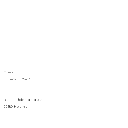
Open:
Tue—Sun 12—17
Ruoholahdenranta 3 A
00180 Helsinki