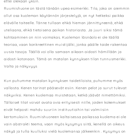
ettei olekaan yksin.
Ruumishuone on tästä tänään upea esimerkki. Tila, joka on aiemmin
ollut osa kuoleman käytännön järjestelyjä, on nyt hetkeksi paikka
elävälle taiteelle. Tänne tullaan ehkä hieman jännittyneenä, ehkä
uteliaana, ehkä tietoisena paikan historiasta. Ja juuri siksi tämä
kohtaaminen on niin voimakas. Kuoleman läsnäolo ei ole täällä
teoriaa, vaan konkreettinen muistijälki, jonka päälle taide rakentaa
uusia tasoja. Täällä voi olla samaan aikaan aidosti hämillään ja
aidosti kotonaan. Tämä on matalan kynnyksen tilan tunnusmerkki.
Valta ja näkyvyys
Kun puhumme matalan kynnyksen taidetiloista, puhumme myös
vallasta. Kenen tarinat pääsevät esiin. Kenen pelot ja surut tulevat
näkyviksi. Kenen kuolemaa muistetaan, ketkä jäävät nimettömiksi.
Tällaiset tilat voivat avata ovia erityisesti niille, joiden kokemukset
eivät helposti mahdu suuriin instituutioihin tai valmiisiin
kertomuksiin. Ruumishuoneen kaltaisessa paikassa kuolema ei ole
vain abstrakti teema, vaan myös kysymys siitä, kenellä on oikeus
näkyä ja tulla kuulluksi vielä kuolemansa jälkeenkin . Kysymys on