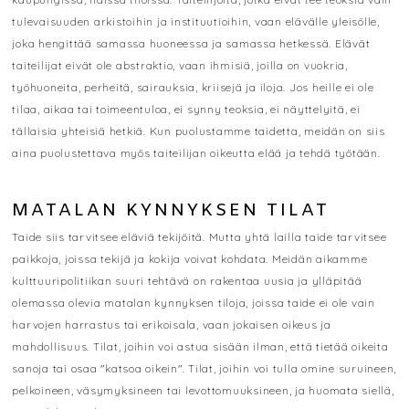
tulevaisuuden arkistoihin ja instituutioihin, vaan elävälle yleisölle,
joka hengittää samassa huoneessa ja samassa hetkessä. Elävät
taiteilijat eivät ole abstraktio, vaan ihmisiä, joilla on vuokria,
työhuoneita, perheitä, sairauksia, kriisejä ja iloja. Jos heille ei ole
tilaa, aikaa tai toimeentuloa, ei synny teoksia, ei näyttelyitä, ei
tällaisia yhteisiä hetkiä. Kun puolustamme taidetta, meidän on siis
aina puolustettava myös taiteilijan oikeutta elää ja tehdä työtään.
MATALAN KYNNYKSEN TILAT
Taide siis tarvitsee eläviä tekijöitä. Mutta yhtä lailla taide tarvitsee
paikkoja, joissa tekijä ja kokija voivat kohdata. Meidän aikamme
kulttuuripolitiikan suuri tehtävä on rakentaa uusia ja ylläpitää
olemassa olevia matalan kynnyksen tiloja, joissa taide ei ole vain
harvojen harrastus tai erikoisala, vaan jokaisen oikeus ja
mahdollisuus. Tilat, joihin voi astua sisään ilman, että tietää oikeita
sanoja tai osaa "katsoa oikein". Tilat, joihin voi tulla omine suruineen,
pelkoineen, väsymyksineen tai levottomuuksineen, ja huomata siellä,