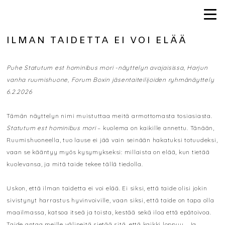
ILMAN TAIDETTA EI VOI ELÄÄ
Puhe Statutum est hominibus mori -näyttelyn avajaisissa, Harjun
vanha ruumishuone, Forum Boxin jäsentaiteilijoiden ryhmänäyttely
6.2.2026
Tämän näyttelyn nimi muistuttaa meitä armottomasta tosiasiasta.
Statutum est hominibus mori
– kuolema on kaikille annettu. Tänään,
Ruumishuoneella, tuo lause ei jää vain seinään hakatuksi totuudeksi,
vaan se kääntyy myös kysymykseksi: millaista on elää, kun tietää
kuolevansa, ja mitä taide tekee tällä tiedolla.
Uskon, että ilman taidetta ei voi elää. Ei siksi, että taide olisi jokin
sivistynyt harrastus hyvinvoiville, vaan siksi, että taide on tapa olla
maailmassa, katsoa itseä ja toista, kestää sekä iloa että epätoivoa.
Taide antaa meille välineitä sietää sitä, että kaikki loppuu. Ja