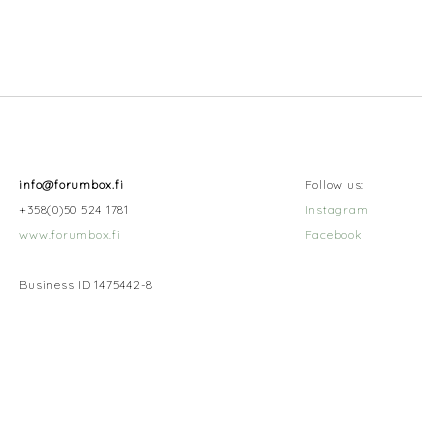
info@forumbox.fi
Follow us:
+358(0)50 524 1781
Instagram
www.forumbox.fi
Facebook
Business ID 1475442-8