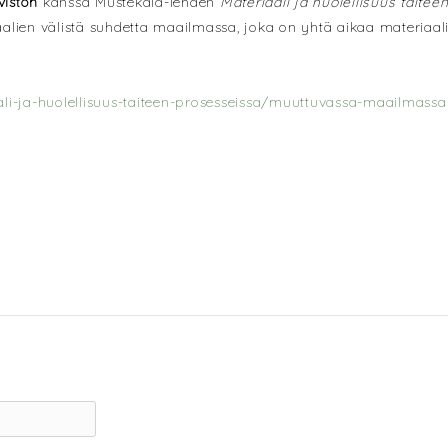
viston
kanssa
Mustekala-lehden
Materiaali ja huolellisuus taite
iaalien välistä suhdetta maailmassa, joka on yhtä aikaa materiaal
li-ja-huolellisuus-taiteen-prosesseissa/muuttuvassa-maailmassa