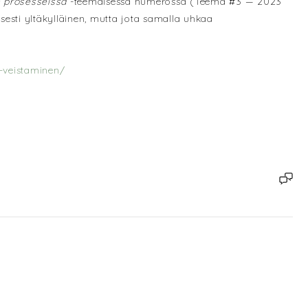
en prosesseissa
-teemaisessa numerossa (Teema #3 — 2023
isesti yltäkylläinen, mutta jota samalla uhkaa
-veistaminen/