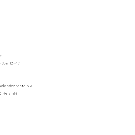
n:
—Sun 12—17
olahdenranta 3 A
0 Helsinki