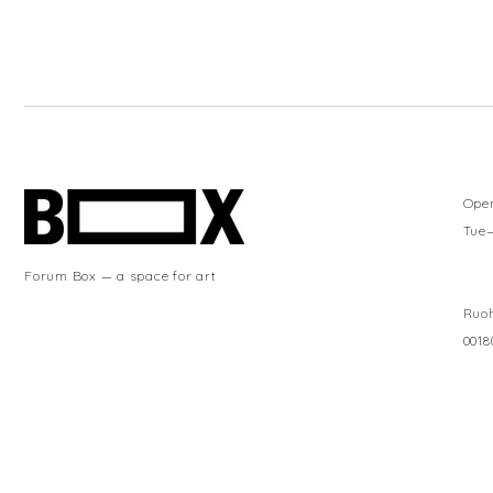
Ope
Tue
Forum Box — a space for art
Ruoh
0018