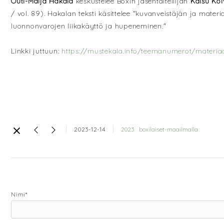
Outi-Maija Hakala
keskustelee Boxin jäsentaiteilijan
Kaisu Koi
/ vol. 89). Hakalan teksti käsittelee "kuvanveistäjän ja mater
luonnonvarojen liikakäyttö ja hupeneminen."
Linkki juttuun:
https://mustekala.info/teemanumerot/materiaa
2023-12-14
2023
boxilaiset-maailmalla
Nimi*