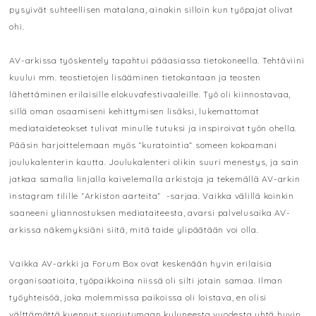
pysyivät suhteellisen matalana, ainakin silloin kun työpajat olivat
ohi.
AV-arkissa työskentely tapahtui pääasiassa tietokoneella. Tehtäviini
kuului mm. teostietojen lisääminen tietokantaan ja teosten
lähettäminen erilaisille elokuvafestivaaleille. Työ oli kiinnostavaa,
sillä oman osaamiseni kehittymisen lisäksi, lukemattomat
mediataideteokset tulivat minulle tutuksi ja inspiroivat työn ohella.
Pääsin harjoittelemaan myös “kuratointia” someen kokoamani
joulukalenterin kautta. Joulukalenteri olikin suuri menestys, ja sain
jatkaa samalla linjalla kaivelemalla arkistoja ja tekemällä AV-arkin
instagram tilille “Arkiston aarteita” -sarjaa. Vaikka välillä koinkin
saaneeni yliannostuksen mediataiteesta, avarsi palvelusaika AV-
arkissa näkemyksiäni siitä, mitä taide ylipäätään voi olla.
Vaikka AV-arkki ja Forum Box ovat keskenään hyvin erilaisia
organisaatioita, työpaikkoina niissä oli silti jotain samaa. Ilman
työyhteisöä, joka molemmissa paikoissa oli loistava, en olisi
välttämättä kyennyt suoriutumaan kuluneesta vuodesta yhtä hyvin.