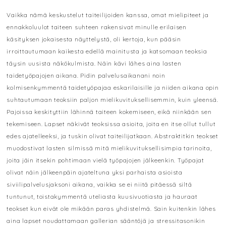
Vaikka nämä keskustelut taiteilijoiden kanssa, omat mielipiteet ja
ennakkoluulot taiteen suhteen rakensivat minulle erilaisen
käsityksen jokaisesta näyttelystä, oli kertoja, kun pääsin
irroittautumaan kaikesta edellä mainitusta ja katsomaan teoksia
täysin uusista näkökulmista. Näin kävi lähes aina lasten
taidetyöpajojen aikana. Pidin palvelusaikanani noin
kolmisenkymmentä taidetyöpajaa eskarilaisille ja niiden aikana opin
suhtautumaan teoksiin paljon mielikuvituksellisemmin, kuin yleensä.
Pajoissa keskityttiin lähinnä taiteen kokemiseen, eikä niinkään sen
tekemiseen. Lapset näkivät teoksissa asioita, joita en itse ollut tullut
edes ajatelleeksi, ja tuskin olivat taiteilijatkaan. Abstraktitkin teokset
muodostivat lasten silmissä mitä mielikuvituksellisimpia tarinoita,
joita jäin itsekin pohtimaan vielä työpajojen jälkeenkin. Työpajat
olivat näin jälkeenpäin ajateltuna yksi parhaista asioista
siviilipalvelusjaksoni aikana, vaikka se ei niitä pitäessä siltä
tuntunut, toistakymmentä uteliasta kuusivuotiasta ja hauraat
teokset kun eivät ole mikään paras yhdistelmä. Sain kuitenkin lähes
aina lapset noudattamaan gallerian sääntöjä ja stressitasonikin