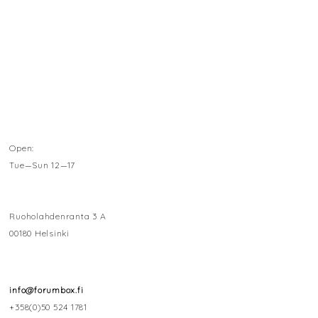
Open:
Tue—Sun 12—17
Ruoholahdenranta 3 A
00180 Helsinki
info@forumbox.fi
+358(0)50 524 1781