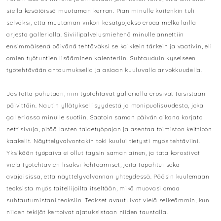
siellä kesätöissä muutaman kerran. Pian minulle kuitenkin tuli
selväksi, että muutaman viikon kesätyöjakso eroaa melko lailla
arjesta gallerialla. Siviilipalvelusmiehenä minulle annettiin
ensimmäisenä päivänä tehtäväksi se kaikkein tärkein ja vaativin, eli
omien työtuntien lisääminen kalenteriin. Suhtauduin kyseiseen
työtehtävään antaumuksella ja asiaan kuuluvalla arvokkuudella.
Jos totta puhutaan, niin työtehtävät gallerialla erosivat toisistaan
päivittäin. Nautin yllätyksellisyydestä ja monipuolisuudesta, joka
galleriassa minulle suotiin. Saatoin saman päivän aikana korjata
nettisivuja, pitää lasten taidetyöpajan ja asentaa toimiston keittiöön
kaakelit. Näyttelyvalvontakin toki kuului tietysti myös tehtäviini.
Yksikään työpäivä ei ollut täysin samanlainen, ja tätä korostivat
vielä työtehtävien lisäksi kohtaamiset, joita tapahtui sekä
avajaisissa, että näyttelyvalvonnan yhteydessä. Pääsin kuulemaan
teoksista myös taiteilijoilta itseltään, mikä muovasi omaa
suhtautumistani teoksiin. Teokset avautuivat vielä selkeämmin, kun
niiden tekijät kertoivat ajatuksistaan niiden taustalla.