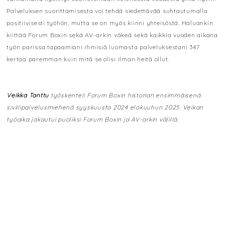
Palveluksen suorittamisesta voi tehdä siedettävää suhtautumalla
positiivisesti työhön, mutta se on myös kiinni yhteisöstä. Haluankin
kiittää Forum Boxin sekä AV-arkin väkeä sekä kaikkia vuoden aikana
työn parissa tapaamiani ihmisiä luomasta palveluksestani 347
kertaa paremman kuin mitä se olisi ilman heitä ollut.
Veikka Tanttu
työskenteli Forum Boxin historian ensimmäisenä
siviilipalvelusmiehenä syyskuusta 2024 elokuuhun 2025. Veikan
työaika jakautui puoliksi Forum Boxin ja AV-arkin välillä
.