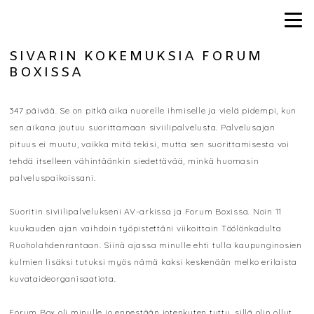
SIVARIN KOKEMUKSIA FORUM
BOXISSA
347 päivää. Se on pitkä aika nuorelle ihmiselle ja vielä pidempi, kun
sen aikana joutuu suorittamaan siviilipalvelusta. Palvelusajan
pituus ei muutu, vaikka mitä tekisi, mutta sen suorittamisesta voi
tehdä itselleen vähintäänkin siedettävää, minkä huomasin
palveluspaikoissani.
Suoritin siviilipalvelukseni AV-arkissa ja Forum Boxissa. Noin 11
kuukauden ajan vaihdoin työpistettäni viikoittain Töölönkadulta
Ruoholahdenrantaan. Siinä ajassa minulle ehti tulla kaupunginosien
kulmien lisäksi tutuksi myös nämä kaksi keskenään melko erilaista
kuvataideorganisaatiota.
Forum Box oli minulle jo ennestään jotenkuten tuttu, sillä olin ollut