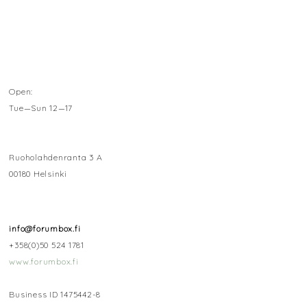
Open:
Tue—Sun 12—17
Ruoholahdenranta 3 A
00180 Helsinki
info@forumbox.fi
+358(0)50 524 1781
www.forumbox.fi
Business ID 1475442-8