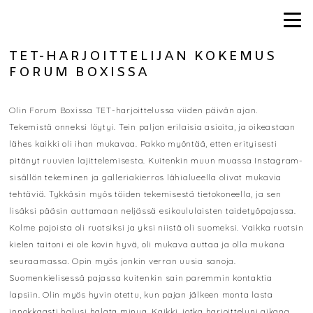
TET-HARJOITTELIJAN KOKEMUS
FORUM BOXISSA
Olin Forum Boxissa TET-harjoittelussa viiden päivän ajan.
Tekemistä onneksi löytyi. Tein paljon erilaisia asioita, ja oikeastaan
lähes kaikki oli ihan mukavaa. Pakko myöntää, etten erityisesti
pitänyt ruuvien lajittelemisesta. Kuitenkin muun muassa Instagram-
sisällön tekeminen ja galleriakierros lähialueella olivat mukavia
tehtäviä. Tykkäsin myös töiden tekemisestä tietokoneella, ja sen
lisäksi pääsin auttamaan neljässä esikoululaisten taidetyöpajassa.
Kolme pajoista oli ruotsiksi ja yksi niistä oli suomeksi. Vaikka ruotsin
kielen taitoni ei ole kovin hyvä, oli mukava auttaa ja olla mukana
seuraamassa. Opin myös jonkin verran uusia sanoja.
Suomenkielisessä pajassa kuitenkin sain paremmin kontaktia
lapsiin. Olin myös hyvin otettu, kun pajan jälkeen monta lasta
innokkaasti halusi halata minua. Kaikki, jotka harjoitteluni aikana