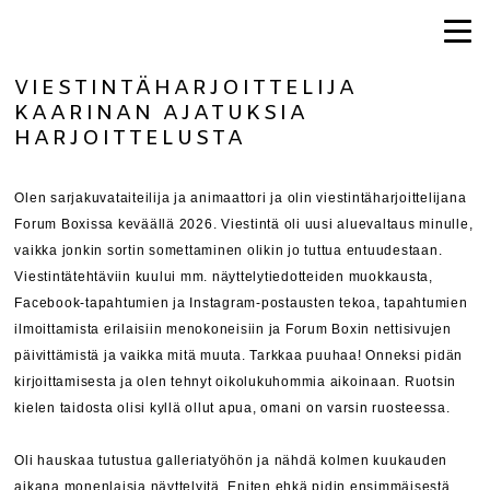
VIESTINTÄHARJOITTELIJA
KAARINAN AJATUKSIA
HARJOITTELUSTA
Olen sarjakuvataiteilija ja animaattori ja olin viestintäharjoittelijana
Forum Boxissa keväällä 2026. Viestintä oli uusi aluevaltaus minulle,
vaikka jonkin sortin somettaminen olikin jo tuttua entuudestaan.
Viestintätehtäviin kuului mm. näyttelytiedotteiden muokkausta,
Facebook-tapahtumien ja Instagram-postausten tekoa, tapahtumien
ilmoittamista erilaisiin menokoneisiin ja Forum Boxin nettisivujen
päivittämistä ja vaikka mitä muuta. Tarkkaa puuhaa! Onneksi pidän
kirjoittamisesta ja olen tehnyt oikolukuhommia aikoinaan. Ruotsin
kielen taidosta olisi kyllä ollut apua, omani on varsin ruosteessa.
Oli hauskaa tutustua galleriatyöhön ja nähdä kolmen kuukauden
aikana monenlaisia näyttelyitä. Eniten ehkä pidin ensimmäisestä