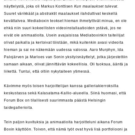
näyttelystä, joka oli Markus Konttisen
Kun maalaukset tulevat
.
Suuret värikkäät ja abstraktit maalaukset ilahduttivat keskellä
kevättalvea. Mediaboxin teokset hieman ihmetyttivät minua, en ole
ehkä niin suuri kokeellisten videoinstallaatioiden ystävä, jos ne
eivät ole animaatioita. Usein avajaisissa Mediaboxinkin taiteilijat
olivat paikalla ja kertoivat töistään, mikä kuitenkin avasi videoita
hieman ja sai ne näkemään uudessa valossa. Aaro Murphyn, Ida
Palojärven ja Marloes van Sonin yksityisnäyttelyt, jotka järjestettiin
samaan aikaan, olivat jännittävän kokeellisia. Oli tuoksua, ääntä ja
liikettä. Tuntui, että oltiin nykytaiteen ytimessä.
Kävimme myös toisen harjoittelijan kanssa galleriakierroksilla
keskustassa sekä Kalasatama-Kallio-alueella. Siinä huomasi, että
Forum Box on tilallisesti suurimmasta päästä Helsingin
taidegallerioita.
Tein paljon kuvituksia ja animaatioita harjoitteluni aikana Forum
Boxin käyttöön. Toivon, että nämä työt ovat hyvä lisä portfoliooni ja