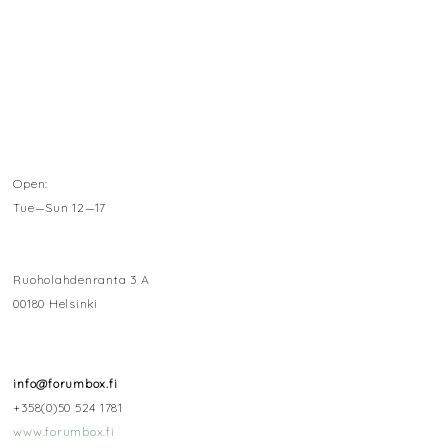
Open:
Tue—Sun 12—17
Ruoholahdenranta 3 A
00180 Helsinki
info@forumbox.fi
+358(0)50 524 1781
www.forumbox.fi