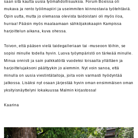
saan sitä kautta uusia työmahdollisuuksia. Forum Boxissa oli
mukava ja rento työilmapiiri ja useimmiten kiinnostavia työtehtäviä.
Opin uutta, mutta jo olemassa olevista taidoistani oli myös iloa,
hurraa! Pääsin myös maalaamaan sähköjakokaapin Kampissa
harjoittelun aikana, kuva ohessa.
Toivon, että pääsen vielä taidegalleriaan tai -museoon töihin, se
sopisi minulle todella hyvin. Luova työympäristö on tärkeää minulle.
Minua onnisti ja sain palkkatöitä vuodeksi toisaalta yllättäen ja
harjoittelujaksoni päättyykin jo aiemmin. Nyt voin sanoa, että
minulla on uusia viestintätaitoja, joita voin varmasti hyödyntää
jatkossa. Lisäksi nyt osaan järjestää hyvin oman ensimmäisen oman
yksityisnäyttelyni lokakuussa Malmin kirjastossa!
Kaarina