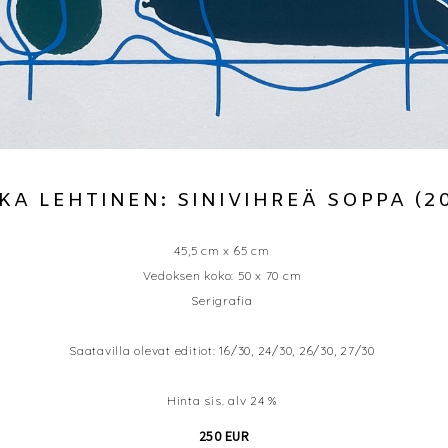
KA LEHTINEN: SINIVIHREÄ SOPPA (2
45,5 cm x 65 cm
Vedoksen koko: 50 x 70 cm
Serigrafia
Saatavilla olevat editiot: 16/30, 24/30, 26/30, 27/30
Hinta sis. alv 24 %
250 EUR