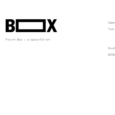
Ope
Tue
Forum Box — a space for art
Ruoh
0018