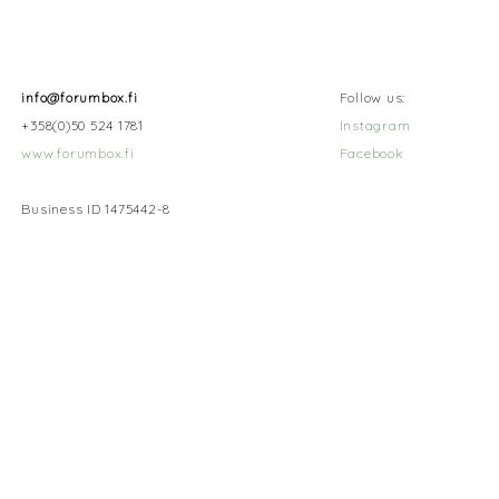
info@forumbox.fi
Follow us:
+358(0)50 524 1781
Instagram
www.forumbox.fi
Facebook
Business ID 1475442-8