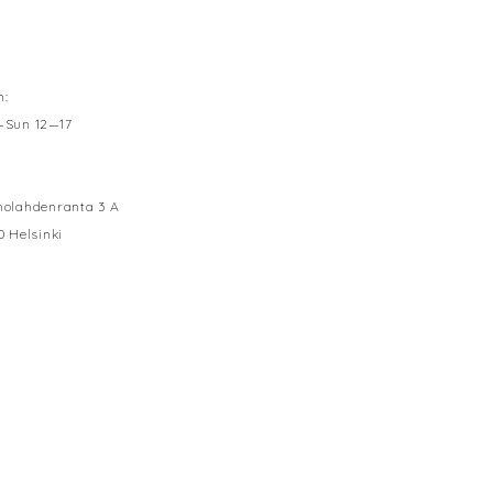
n:
—Sun 12—17
olahdenranta 3 A
0 Helsinki