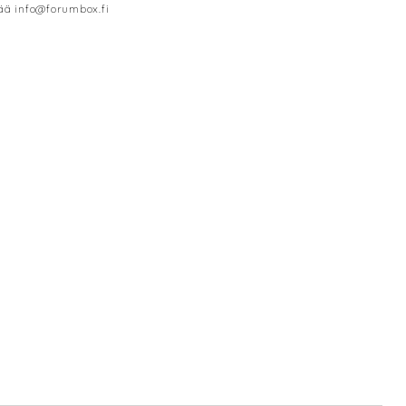
sää info@forumbox.fi