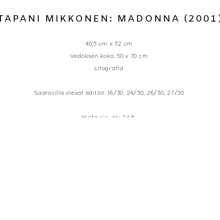
TAPANI MIKKONEN: MADONNA (2001
40,5 cm x 32 cm
Vedoksen koko: 50 x 70 cm
Litografia
Saatavilla olevat editiot: 16/30, 24/30, 26/30, 27/30
Hinta sis. alv 24 %.
250 EUR
LISÄÄ OSTOSKÄRRYYN