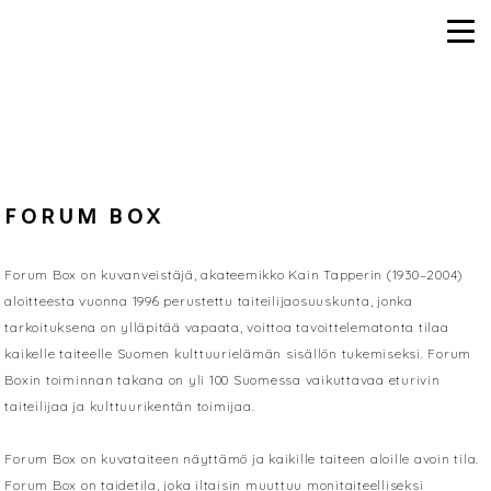
FORUM BOX
Forum Box on kuvanveistäjä, akateemikko Kain Tapperin (1930–2004)
aloitteesta vuonna 1996 perustettu taiteilijaosuuskunta, jonka
tarkoituksena on ylläpitää vapaata, voittoa tavoittelematonta tilaa
kaikelle taiteelle Suomen kulttuurielämän sisällön tukemiseksi. Forum
Boxin toiminnan takana on yli 100 Suomessa vaikuttavaa eturivin
taiteilijaa ja kulttuurikentän toimijaa.
Forum Box on kuvataiteen näyttämö ja kaikille taiteen aloille avoin tila.
Forum Box on taidetila, joka iltaisin muuttuu monitaiteelliseksi