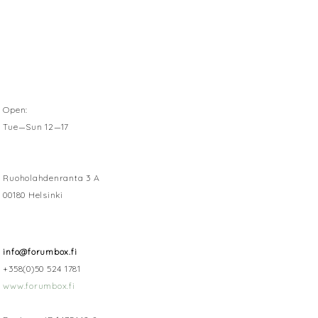
Open:
Tue—Sun 12—17
Ruoholahdenranta 3 A
00180 Helsinki
info@forumbox.fi
+358(0)50 524 1781
www.forumbox.fi