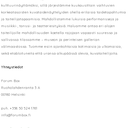
kulttuurinäyttämöksi, sillä järjestämme kuukausittain vaihtuvien
korkeatasoisten kuvataidenäyttelyiden ohella erilaisia taidetapahtumia
ja taiteilijatapaamisia. Mahdollistamme lukuisia performansseja ja
musiikki-, tanssi- ja teatteriesityksiä. Haluamme antaa eri alojen
taiteilijoille mahdollisuuden koetella rajojaan vapaasti suuressa ja
sallivassa tilassamme – museon ja perinteisen gallerian
välimaastossa. Tuomme esiin ajankohtaisia kotimaisia ja ulkomaisia,
sekä etabloituneita että uransa alkupäässä olevia, kuvataiteilijoita.
Yhteystiedot
Forum Box
Ruoholahdenranta 3 A
00180 Helsinki
puh. +358 50 524 1781
info@forumbox.fi