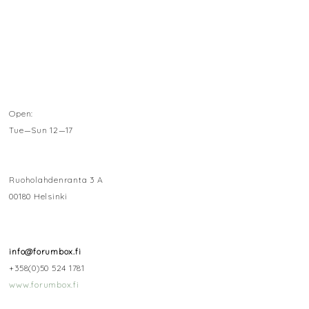
Open:
Tue—Sun 12—17
Ruoholahdenranta 3 A
00180 Helsinki
info@forumbox.fi
+358(0)50 524 1781
www.forumbox.fi