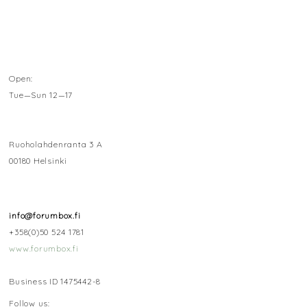
Open:
Tue—Sun 12—17
Ruoholahdenranta 3 A
00180 Helsinki
info@forumbox.fi
+358(0)50 524 1781
www.forumbox.fi
Business ID 1475442-8
Follow us: