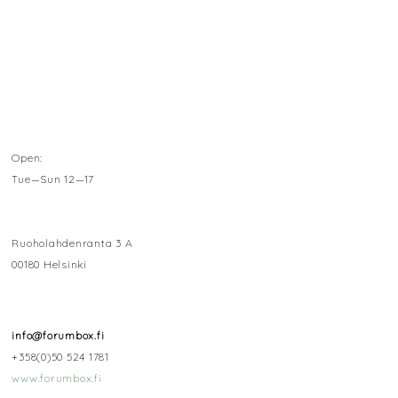
Open:
Tue—Sun 12—17
Ruoholahdenranta 3 A
00180 Helsinki
info@forumbox.fi
+358(0)50 524 1781
www.forumbox.fi